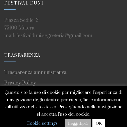
FESTIVAL DUNI
Piazza Sedile, 3
75100 Matera
mail: festivalduni.segreteria@gmail.com
TRASPARENZA
Trasparenza amministrativa
Privacy Policy
Questo sito fa uso di cookie per migliorare l’esperienza di
Contatti
navigazione degli utenti e per raccogliere informazioni
SEGUICI
sull’utilizzo del sito stesso. Proseguendo nella navigazione
si accetta l’uso dei cookie.
Cookie settings
Leggi di più
OK