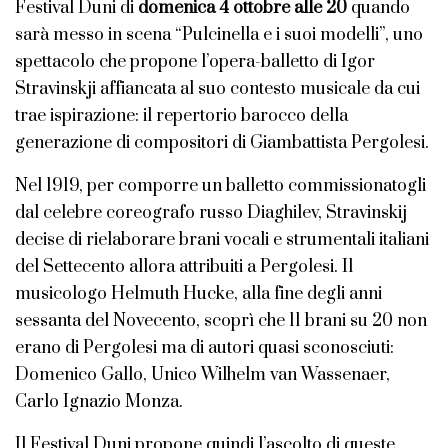
Festival Duni di
domenica 4 ottobre alle 20
quando
sarà messo in scena “Pulcinella e i suoi modelli”, uno
spettacolo che propone l’opera-balletto di Igor
Stravinskji affiancata al suo contesto musicale da cui
trae ispirazione: il repertorio barocco della
generazione di compositori di Giambattista Pergolesi.
Nel 1919, per comporre un balletto commissionatogli
dal celebre coreografo russo Diaghilev, Stravinskij
decise di rielaborare brani vocali e strumentali italiani
del Settecento allora attribuiti a Pergolesi. Il
musicologo Helmuth Hucke, alla fine degli anni
sessanta del Novecento, scoprì che 11 brani su 20 non
erano di Pergolesi ma di autori quasi sconosciuti:
Domenico Gallo, Unico Wilhelm van Wassenaer,
Carlo Ignazio Monza.
Il Festival Duni propone quindi l’ascolto di queste